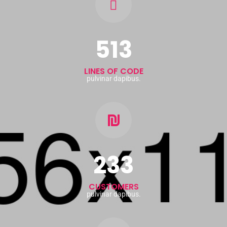
513
LINES OF CODE
pulvinar dapibus.
233
CUSTOMERS
pulvinar dapibus.