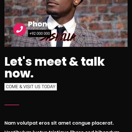
Phone
+92 000 000
Let's meet & talk
now.
COME & VISIT US TODAY
Nam volutpat eros sit amet congue placerat.